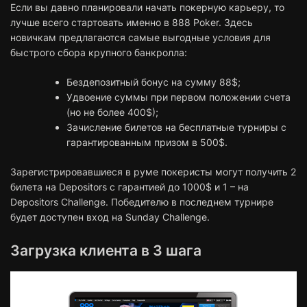
Если вы давно планировали начать покерную карьеру, то
лучше всего стартовать именно в 888 Poker. Здесь
новичкам предлагаются самые выгодные условия для
быстрого сбора крупного банкролла:
Бездепозитный бонус на сумму 88$;
Удвоение суммы при первом положении счета
(но не более 400$);
Зачисление билетов на бесплатные турниры с
гарантированным призом в 500$.
Зарегистрировавшиеся в руме покеристы могут получить 2
билета на Depositors с гарантией до 1000$ и 1 – на
Depositors Challenge. Победителю в последнем турнире
будет доступен вход на Sunday Challenge.
Загрузка клиента в 3 шага