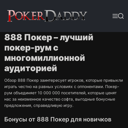
S
k
M
S
i
e
e
p
n
a
P
t
u
r
o
o
888 Покер – лучший
c
k
h
c
покер-рум с
e
o
r
n
многомиллионной
D
t
a
аудиторией
e
d
n
d
t
Обзор 888 Покер заинтересует игроков, которые привыкли
y
играть честно на равных условиях с оппонентами. Покер-
рум объединяет 10 000 000 посетителей, которые ценят
нас за неизменное качество софта, выгодные бонусные
предложения, справедливую игру.
Бонусы от 888 Покер для новичков