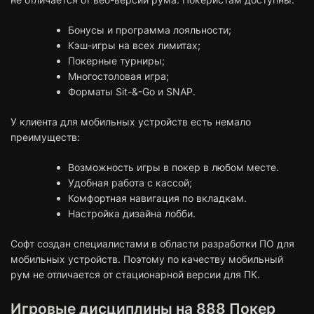
Бонусы и программа лояльности;
Кэш-игры на всех лимитах;
Покерные турниры;
Многостоловая игра;
Форматы Sit-&-Go и SNAP.
У клиента для мобильных устройств есть немало
преимуществ:
Возможность игры в покер в любом месте.
Удобная работа с кассой;
Комфортная навигация по вкладкам.
Настройка дизайна лобби.
Софт создан специалистами в области разработки ПО для
мобильных устройств. Поэтому по качеству мобильный
рум не отличается от стационарной версии для ПК.
Игровые дисциплины на 888 Покер