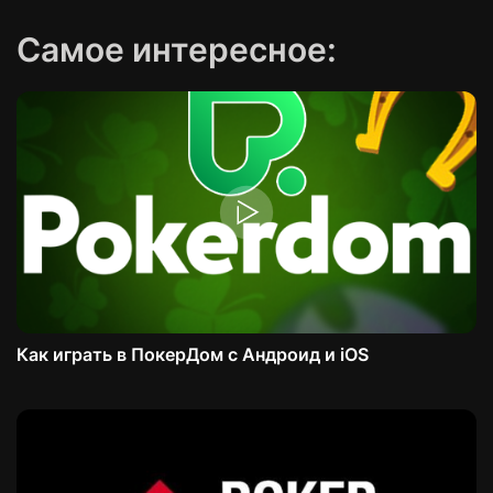
Самое интересное:
Как играть в ПокерДом с Андроид и iOS