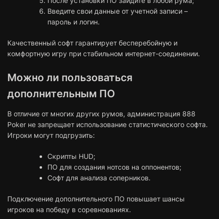
После установки ПО зайдите в лобби рума;
Введите свои данные от учетной записи –
пароль и логин.
Качественный софт гарантирует бесперебойную и
комфортную игру при стабильном интернет-соединении.
Можно ли пользоваться
дополнительным ПО
В отличие от многих других румов, администрация 888
Poker не запрещает использование статистического софта.
Игроки могут подгрузить:
Скрипты HUD;
ПО для создания нотсов на оппонентов;
Софт для анализа соперников.
Подключение дополнительного ПО повышает шансы
игроков на победу в соревнованиях.