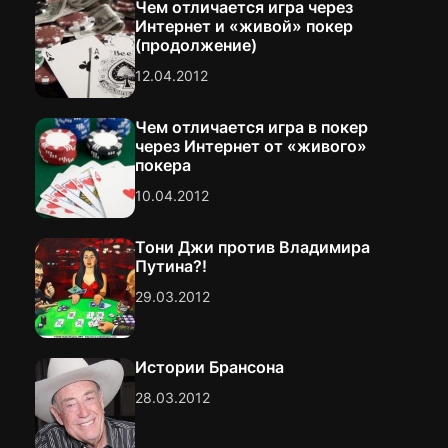
и
Чем отличается игра через
Интернет и «живой» покер
(продолжение)
я
12.04.2012
п
Чем отличается игра в покер
через Интернет от «живого»
о
покера
з
10.04.2012
а
Тони Джи против Владимира
Путина?!
п
29.03.2012
и
Истории Брансона
с
28.03.2012
я