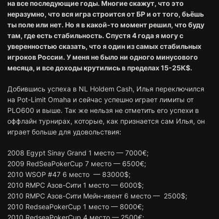
на все последующие годы. Многие скажут, что это
неразумно, что вся игра строится от БР и от того, бьёшь
ты поле или нет. Но я в какой-то момент решил, что буду
там, где есть стабильность. Спустя 4 года я могу с
уверенностью сказать, что я один из самых стабильных
игроков России. У меня не было ни одного минусового
месяца, и все доходы крутились в пределах 15-25К$.
Добившись успеха в NL Holdem Cash, Илья переключился
на Pot-Limit Omaha и сейчас успешно играет лимиты от
PLO600 и выше. Так же нельзя не отметить его успехи в
оффлайн турнирах, которые, как признается сам Илья, он
играет больше для удовольствия:
2008 Egypt Sinay Grand 1 место — 7000€;
2009 RedSeaPokerCup 7 место — 6500€;
2010 WSOP #47 6 место — 83000$;
2010 RMPC Азов-Сити 1 место — 6000$;
2010 RMPC Азов-Сити Мейн-ивент 6 место — 2500$;
2010 RedseaPokerCup 1 место — 8000€;
2010 RedseaPokerCup 4 место — 2500€;