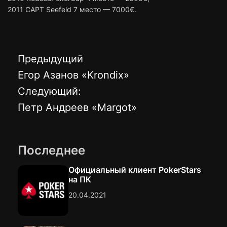
2011 CAPT Seefeld 7 место — 7000€.
Предыдущий
Н
Егор Азанов «Krondix»
а
Следующий:
Петр Андреев «Margot»
в
и
Последнее
г
Официальный клиент PokerStars
на ПК
а
20.04.2021
ц